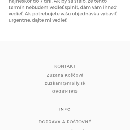
najneskôr do 7 dní. Ak by sa stalo, že tento
termín nebudem vedieť splniť, dám vám ihneď
vedieť. Ak potrebujete vašu objednávku vybaviť
urgentne, dajte mi vedieť.
KONTAKT
Zuzana Koščová
zuzkam@melly.sk
0908141915
INFO
DOPRAVA A POŠTOVNÉ