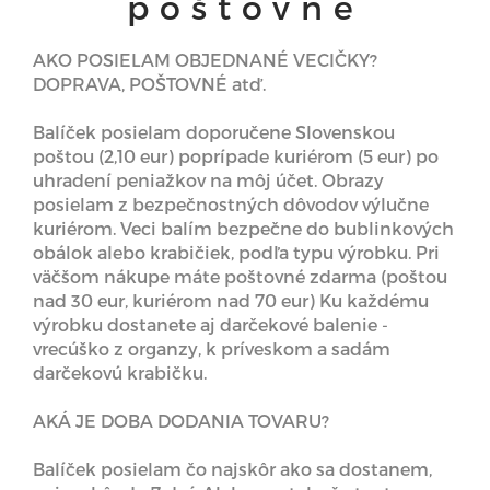
poštovné
AKO POSIELAM OBJEDNANÉ VECIČKY?
DOPRAVA, POŠTOVNÉ atď.
Balíček posielam doporučene Slovenskou
poštou (2,10 eur) poprípade kuriérom (5 eur) po
uhradení peniažkov na môj účet. Obrazy
posielam z bezpečnostných dôvodov výlučne
kuriérom. Veci balím bezpečne do bublinkových
obálok alebo krabičiek, podľa typu výrobku. Pri
väčšom nákupe máte poštovné zdarma (poštou
nad 30 eur, kuriérom nad 70 eur) Ku každému
výrobku dostanete aj darčekové balenie -
vrecúško z organzy, k príveskom a sadám
darčekovú krabičku.
AKÁ JE DOBA DODANIA TOVARU?
Balíček posielam čo najskôr ako sa dostanem,