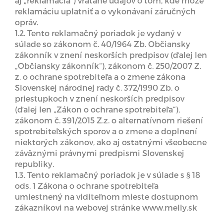
aj „reklamácia“) vrátane údajov o tom, kde môže
reklamáciu uplatniť a o vykonávaní záručných
opráv.
1.2. Tento reklamačný poriadok je vydaný v
súlade so zákonom č. 40/1964 Zb. Občiansky
zákonník v znení neskorších predpisov (ďalej len
„Občiansky zákonník“), zákonom č. 250/2007 Z.
z. o ochrane spotrebiteľa a o zmene zákona
Slovenskej národnej rady č. 372/1990 Zb. o
priestupkoch v znení neskorších predpisov
(ďalej len „Zákon o ochrane spotrebiteľa“),
zákonom č. 391/2015 Z.z. o alternatívnom riešení
spotrebiteľských sporov a o zmene a doplnení
niektorých zákonov, ako aj ostatnými všeobecne
záväznými právnymi predpismi Slovenskej
republiky.
1.3. Tento reklamačný poriadok je v súlade s § 18
ods. 1 Zákona o ochrane spotrebiteľa
umiestnený na viditeľnom mieste dostupnom
zákazníkovi na webovej stránke www.melly.sk