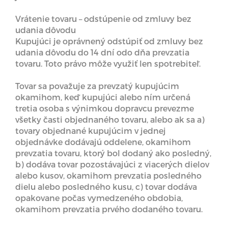
Vrátenie tovaru – odstúpenie od zmluvy bez
udania dôvodu
Kupujúci je oprávnený odstúpiť od zmluvy bez
udania dôvodu do 14 dní odo dňa prevzatia
tovaru. Toto právo môže využiť len spotrebiteľ.
Tovar sa považuje za prevzatý kupujúcim
okamihom, keď kupujúci alebo ním určená
tretia osoba s výnimkou dopravcu prevezme
všetky časti objednaného tovaru, alebo ak sa a)
tovary objednané kupujúcim v jednej
objednávke dodávajú oddelene, okamihom
prevzatia tovaru, ktorý bol dodaný ako posledný,
b) dodáva tovar pozostávajúci z viacerých dielov
alebo kusov, okamihom prevzatia posledného
dielu alebo posledného kusu, c) tovar dodáva
opakovane počas vymedzeného obdobia,
okamihom prevzatia prvého dodaného tovaru.