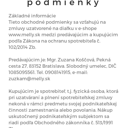
podmienky
Základné informácie
Tieto obchodné podmienky sa vzťahujú na
zmluvy uzatvorené na diaľku v e-shope
www.melly.sk medzi predávajúcim a kupujúcim
podľa Zákona na ochranu spotrebiteľa č.
102/2014 Zb.
Predávajúcim je: Mgr. Zuzana Koščová, Pekná
cesta 27, 83152 Bratislava. Slobodný umelec, DIČ
1085095561. Tel. 0908141915, e-mail:
zuzkam@melly.sk
Kupujúcim je spotrebiteľ, t.j. fyzická osoba, ktorá
pri uzatváraní a plnení spotrebiteľskej zmluvy
nekoná v rámci predmetu svojej podnikateľskej
činnosti zamestnania alebo povolania. Nákup
uskutočnený podnikateľským subjektom sa
riadi podľa Obchodného zákonníka č. 513/1991