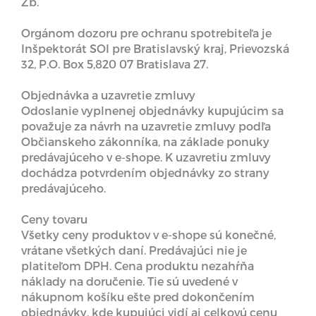
Zb.
Orgánom dozoru pre ochranu spotrebiteľa je
Inšpektorát SOI pre Bratislavský kraj, Prievozská
32, P.O. Box 5,820 07 Bratislava 27.
Objednávka a uzavretie zmluvy
Odoslanie vyplnenej objednávky kupujúcim sa
považuje za návrh na uzavretie zmluvy podľa
Občianskeho zákonníka, na základe ponuky
predávajúceho v e-shope. K uzavretiu zmluvy
dochádza potvrdením objednávky zo strany
predávajúceho.
Ceny tovaru
Všetky ceny produktov v e-shope sú konečné,
vrátane všetkých daní. Predávajúci nie je
platiteľom DPH. Cena produktu nezahŕňa
náklady na doručenie. Tie sú uvedené v
nákupnom košíku ešte pred dokončením
objednávky, kde kupujúci vidí aj celkovú cenu