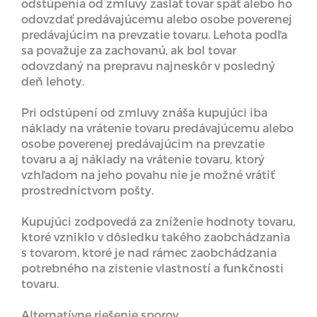
odstúpenia od zmluvy zaslať tovar späť alebo ho
odovzdať predávajúcemu alebo osobe poverenej
predávajúcim na prevzatie tovaru. Lehota podľa
sa považuje za zachovanú, ak bol tovar
odovzdaný na prepravu najneskôr v posledný
deň lehoty.
Pri odstúpení od zmluvy znáša kupujúci iba
náklady na vrátenie tovaru predávajúcemu alebo
osobe poverenej predávajúcim na prevzatie
tovaru a aj náklady na vrátenie tovaru, ktorý
vzhľadom na jeho povahu nie je možné vrátiť
prostredníctvom pošty.
Kupujúci zodpovedá za zníženie hodnoty tovaru,
ktoré vzniklo v dôsledku takého zaobchádzania
s tovarom, ktoré je nad rámec zaobchádzania
potrebného na zistenie vlastností a funkčnosti
tovaru.
Alternatívne riešenie sporov