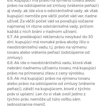
6.6. Kupujúci má právo na výmenu tovaru alebo
právo na odstúpenie od zmluvy (vrátenie peňazí)
aj vtedy, ak ide síce o odstrániteľné vady, ak však
kupujúci nemôže pre väčší počet vád vec riadne
užívať. Za väčší počet vád sa považujú súčasne
najmenej tri rôzne odstrániteľné vady, pričom
každá z nich bráni v riadnom užívaní.
6.7. Ak predávajúci reklamáciu nevybaví do 30
dní, kupujúci má rovnaké práva akoby išlo o
neodstrániteľnú vadu, t.j. právo na výmenu
tovaru alebo vrátenie peňazí (odstúpenie od
zmluvy).
6.8. Ak ide o neodstrániteľnú vadu, ktorá však
nebráni riadnemu užívaniu tovaru, má kupujúci
právo na primeranú zľavu z ceny výrobku.
6.9. Ak má kupujúci právo na výmenu tovaru
alebo právo na odstúpenie od zmluvy (vrátenie
peňazí), záleží na kupujúcom, ktoré z týchto
práv si uplatní. Len čo si však zvolí jedno z
týchto práv, nemôže už túto voľbu sám
jednostranne meniť.