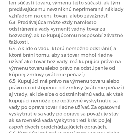
len súčasti tovaru, výmenu tejto súčasti, ak tým
predávajúcemu nevzniknú neprimerané náklady
vzhľadom na cenu tovaru alebo závažnosť.
6.3. Predávajúca môže vždy namiesto
odstránenia vady vymeniť vadný tovar za
bezvadný, ak to kupujúcemu nespôsobí závažné
ťažkosti.
6.4. Ak ide o vadu, ktorú nemožno odstrániť, a
ktorá bráni tomu, aby sa tovar mohol riadne
užívať ako tovar bez vady, má kupujúci právo na
výmenu tovaru alebo právo na odstúpenie od
kúpnej zmluvy (vrátenie peňazí).
6.5. Kupujúci má právo na výmenu tovaru alebo
právo na odstúpenie od zmluvy (vrátenie peňazí)
aj vtedy, ak ide síce o odstrániteľnú vadu, ak však
kupujúci nemôže pre opätovné vyskytnutie sa
vady po oprave tovar riadne užívať. Za opätovné
vyskytnutie sa vady po oprave sa považuje stav,
ak sa rovnaká vada vyskytne tretí krát po jej
aspoň dvoch predchádzajúcich opravách.