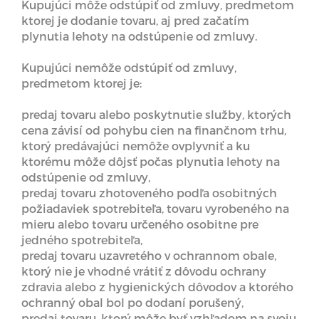
Kupujúci môže odstúpiť od zmluvy, predmetom
ktorej je dodanie tovaru, aj pred začatím
plynutia lehoty na odstúpenie od zmluvy.
Kupujúci nemôže odstúpiť od zmluvy,
predmetom ktorej je:
predaj tovaru alebo poskytnutie služby, ktorých
cena závisí od pohybu cien na finančnom trhu,
ktorý predávajúci nemôže ovplyvniť a ku
ktorému môže dôjsť počas plynutia lehoty na
odstúpenie od zmluvy,
predaj tovaru zhotoveného podľa osobitných
požiadaviek spotrebiteľa, tovaru vyrobeného na
mieru alebo tovaru určeného osobitne pre
jedného spotrebiteľa,
predaj tovaru uzavretého v ochrannom obale,
ktorý nie je vhodné vrátiť z dôvodu ochrany
zdravia alebo z hygienických dôvodov a ktorého
ochranný obal bol po dodaní porušený,
predaj tovaru, ktorý môže byť vzhľadom na svoju