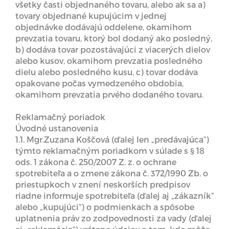
všetky časti objednaného tovaru, alebo ak sa a)
tovary objednané kupujúcim v jednej
objednávke dodávajú oddelene, okamihom
prevzatia tovaru, ktorý bol dodaný ako posledný,
b) dodáva tovar pozostávajúci z viacerých dielov
alebo kusov, okamihom prevzatia posledného
dielu alebo posledného kusu, c) tovar dodáva
opakovane počas vymedzeného obdobia,
okamihom prevzatia prvého dodaného tovaru.
Reklamačný poriadok
Úvodné ustanovenia
1.1. Mgr.Zuzana Koščová (ďalej len „predávajúca“)
týmto reklamačným poriadkom v súlade s § 18
ods. 1 zákona č. 250/2007 Z. z. o ochrane
spotrebiteľa a o zmene zákona č. 372/1990 Zb. o
priestupkoch v znení neskorších predpisov
riadne informuje spotrebiteľa (ďalej aj „zákazník“
alebo „kupujúci“) o podmienkach a spôsobe
uplatnenia práv zo zodpovednosti za vady (ďalej