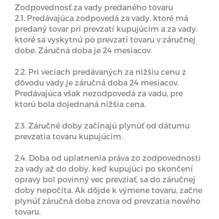
Zodpovednosť za vady predaného tovaru
2.1. Predávajúca zodpovedá za vady, ktoré má
predaný tovar pri prevzatí kupujúcim a za vady,
ktoré sa vyskytnú po prevzatí tovaru v záručnej
dobe. Záručná doba je 24 mesiacov.
2.2. Pri veciach predávaných za nižšiu cenu z
dôvodu vady je záručná doba 24 mesiacov,
Predávajúca však nezodpovedá za vadu, pre
ktorú bola dojednaná nižšia cena.
2.3. Záručné doby začínajú plynúť od dátumu
prevzatia tovaru kupujúcim.
2.4. Doba od uplatnenia práva zo zodpovednosti
za vady až do doby, keď kupujúci po skončení
opravy bol povinný vec prevziať, sa do záručnej
doby nepočíta. Ak dôjde k výmene tovaru, začne
plynúť záručná doba znova od prevzatia nového
tovaru.