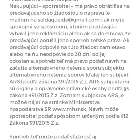
Nakupujúci – spotrebiteľ – má právo obrátiť sa na
predávajúceho so žiadosťou o nápravu (e-
mailom na seldaquelde@gmail.com), ak nie je
spokojný so spôsobom, ktorým predávajúci
vybavil jeho reklamáciu alebo ak sa domnieva, že
predávajúci porušil jeho spotrebiteľské práva. Ak
predávajúci odpovie na túto žiadosť zamietavo
alebo na ňu neodpovie do 30 dní od jej
odoslania, spotrebiteľ má právo podať návrh na
začatie alternatívneho riešenia sporu subjektu
alternatívneho riešenia sporov (ďalej len subjekt
ARS) podľa zákona 391/2015 Z.z. ARS subjektami
sú orgány a oprávnené právnické osoby podľa §3
zákona 391/2015 Z.z. Zoznam subjektov ARS je
možné nájsť na stránke Ministerstva
hospodárstva SR www.mhsr.sk. Návrh môže
spotrebiteľ podať spôsobom určeným podľa §12
Zákona 391/2015 Z.z.
Spotrebiteľ môže podať sťažnosť aj