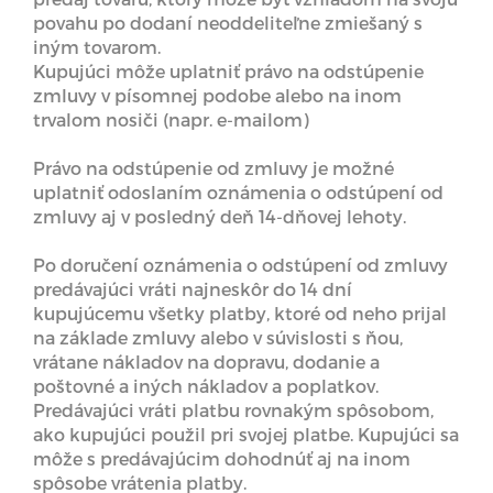
povahu po dodaní neoddeliteľne zmiešaný s
iným tovarom.
Kupujúci môže uplatniť právo na odstúpenie
zmluvy v písomnej podobe alebo na inom
trvalom nosiči (napr. e-mailom)
Právo na odstúpenie od zmluvy je možné
uplatniť odoslaním oznámenia o odstúpení od
zmluvy aj v posledný deň 14-dňovej lehoty.
Po doručení oznámenia o odstúpení od zmluvy
predávajúci vráti najneskôr do 14 dní
kupujúcemu všetky platby, ktoré od neho prijal
na základe zmluvy alebo v súvislosti s ňou,
vrátane nákladov na dopravu, dodanie a
poštovné a iných nákladov a poplatkov.
Predávajúci vráti platbu rovnakým spôsobom,
ako kupujúci použil pri svojej platbe. Kupujúci sa
môže s predávajúcim dohodnúť aj na inom
spôsobe vrátenia platby.