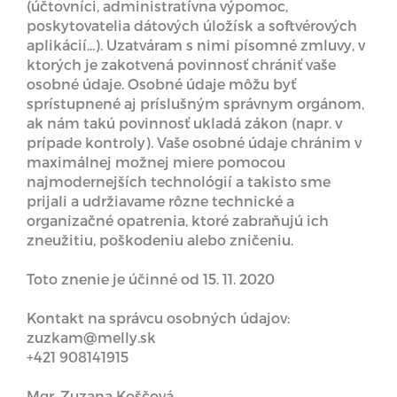
(účtovníci, administratívna výpomoc,
poskytovatelia dátových úložísk a softvérových
aplikácií...). Uzatváram s nimi písomné zmluvy, v
ktorých je zakotvená povinnosť chrániť vaše
osobné údaje. Osobné údaje môžu byť
sprístupnené aj príslušným správnym orgánom,
ak nám takú povinnosť ukladá zákon (napr. v
prípade kontroly). Vaše osobné údaje chránim v
maximálnej možnej miere pomocou
najmodernejších technológií a takisto sme
prijali a udržiavame rôzne technické a
organizačné opatrenia, ktoré zabraňujú ich
zneužitiu, poškodeniu alebo zničeniu.
Toto znenie je účinné od 15. 11. 2020
Kontakt na správcu osobných údajov:
zuzkam@melly.sk
+421 908141915
Mgr. Zuzana Koščová