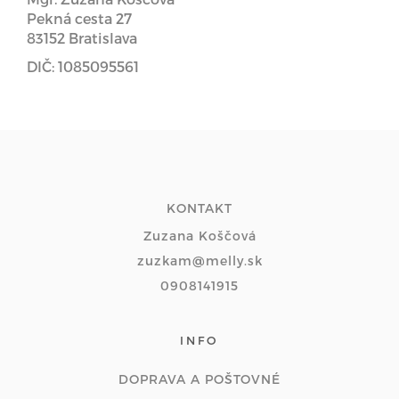
Pekná cesta 27
83152 Bratislava
DIČ: 1085095561
KONTAKT
Zuzana Koščová
zuzkam@melly.sk
0908141915
INFO
DOPRAVA A POŠTOVNÉ