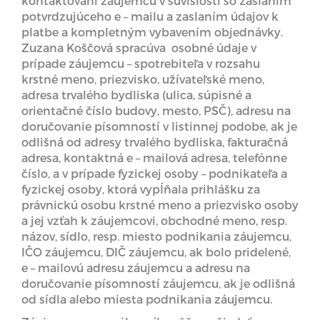
kontaktovaní záujemcu v súvislosti so zaslaním
potvrdzujúceho e – mailu a zaslaním údajov k
platbe a kompletným vybavením objednávky.
Zuzana Koščová spracúva osobné údaje v
prípade záujemcu – spotrebiteľa v rozsahu
krstné meno, priezvisko, užívateľské meno,
adresa trvalého bydliska (ulica, súpisné a
orientačné číslo budovy, mesto, PSČ), adresu na
doručovanie písomností v listinnej podobe, ak je
odlišná od adresy trvalého bydliska, fakturačná
adresa, kontaktná e – mailová adresa, telefónne
číslo, a v prípade fyzickej osoby – podnikateľa a
fyzickej osoby, ktorá vypĺňala prihlášku za
právnickú osobu krstné meno a priezvisko osoby
a jej vzťah k záujemcovi, obchodné meno, resp.
názov, sídlo, resp. miesto podnikania záujemcu,
IČO záujemcu, DIČ záujemcu, ak bolo pridelené,
e – mailovú adresu záujemcu a adresu na
doručovanie písomností záujemcu, ak je odlišná
od sídla alebo miesta podnikania záujemcu.