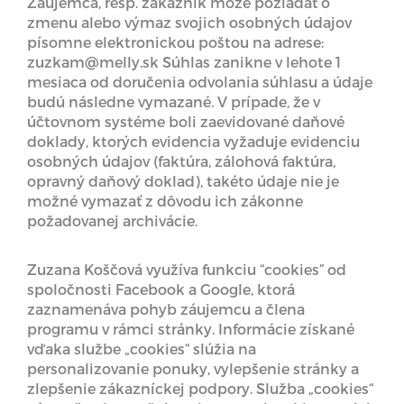
Záujemca, resp. zákazník môže požiadať o
zmenu alebo výmaz svojich osobných údajov
písomne elektronickou poštou na adrese:
zuzkam@melly.sk Súhlas zanikne v lehote 1
mesiaca od doručenia odvolania súhlasu a údaje
budú následne vymazané. V prípade, že v
účtovnom systéme boli zaevidované daňové
doklady, ktorých evidencia vyžaduje evidenciu
osobných údajov (faktúra, zálohová faktúra,
opravný daňový doklad), takéto údaje nie je
možné vymazať z dôvodu ich zákonne
požadovanej archivácie.
Zuzana Koščová využíva funkciu “cookies” od
spoločnosti Facebook a Google, ktorá
zaznamenáva pohyb záujemcu a člena
programu v rámci stránky. Informácie získané
vďaka službe „cookies“ slúžia na
personalizovanie ponuky, vylepšenie stránky a
zlepšenie zákazníckej podpory. Služba „cookies“