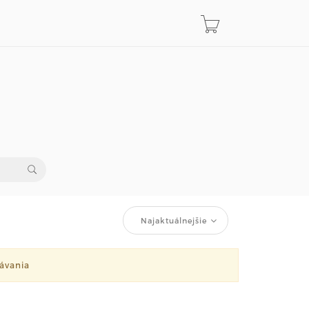
Najaktuálnejšie
ávania