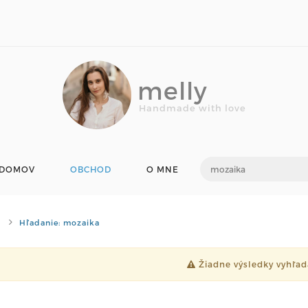
melly
Handmade with love
DOMOV
OBCHOD
O MNE
Hľadanie: mozaika
Žiadne výsledky vyhľad