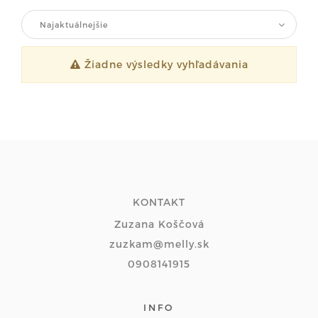
Najaktuálnejšie
Žiadne výsledky vyhľadávania
KONTAKT
Zuzana Koščová
zuzkam@melly.sk
0908141915
INFO